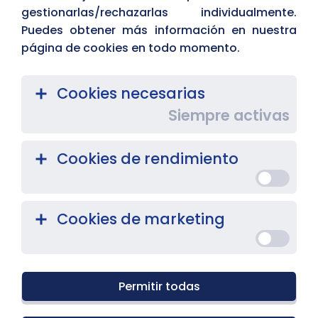
gestionarlas/rechazarlas individualmente.
Puedes obtener más información en nuestra
página de cookies en todo momento.
Cookies necesarias
Siempre activas
Cookies de rendimiento
Pero empecemos por el principio.
¿Qué te trae por aquí?
Cookies de marketing
Problemas
Atención
técnicos
comercial
Permitir todas
Solo curioseaba