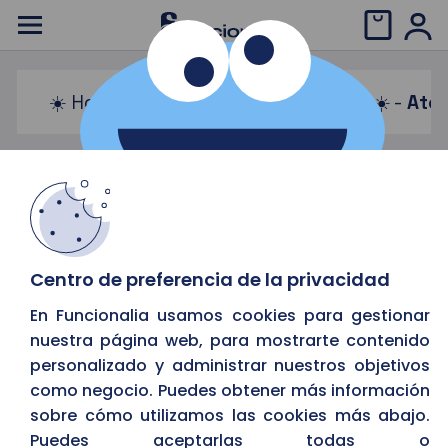
☀️ Horario de verano: 08:00 a 15:00 ☀️ -
Aten
Computación Cuántica
asdadad
Centro de preferencia de la privacidad
En Funcionalia usamos cookies para gestionar
nuestra página web, para mostrarte contenido
La computación cuántica
personalizado y administrar nuestros objetivos
hecha realidad para alcanzar
como negocio. Puedes obtener más información
la máxima eficiencia
sobre cómo utilizamos las cookies más abajo.
Puedes aceptarlas todas o