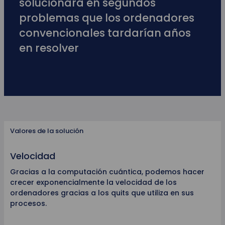
solucionará en segundos
problemas que los ordenadores
convencionales tardarían años
en resolver
Valores de la solución
Velocidad
Ci
Gracias a la computación cuántica, podemos hacer
Gr
ma
crecer exponencialmente la velocidad de los
pa
ordenadores gracias a los quits que utiliza en sus
Qu
procesos.
cu
in