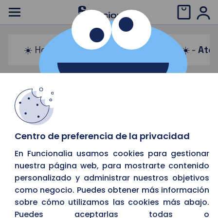
☀️ Horario de verano: 08:00 a 15:00 ☀️ -
Aten
Mantenimiento Informático a
4
Empresas
asdadad
Centro de preferencia de la privacidad
En Funcionalia usamos cookies para gestionar
nuestra página web, para mostrarte contenido
personalizado y administrar nuestros objetivos
Le asesoramos en la elección
como negocio. Puedes obtener más información
del mantenimiento
sobre cómo utilizamos las cookies más abajo.
Puedes aceptarlas todas o
informático que mejor se