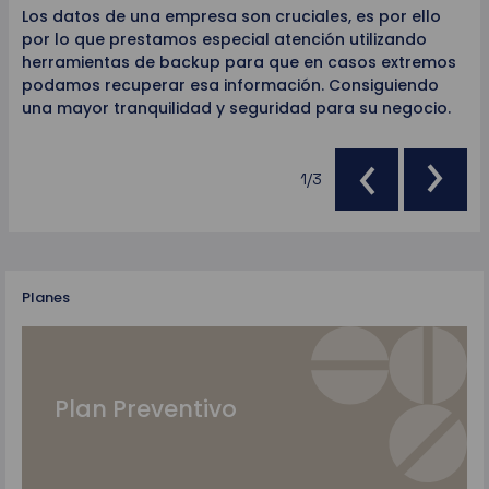
Los datos de una empresa son cruciales, es por ello
Gr
ión
por lo que prestamos especial atención utilizando
ma
herramientas de backup para que en casos extremos
Fu
podamos recuperar esa información. Consiguiendo
ac
.
una mayor tranquilidad y seguridad para su negocio.
1/3
Planes
Plan Preventivo