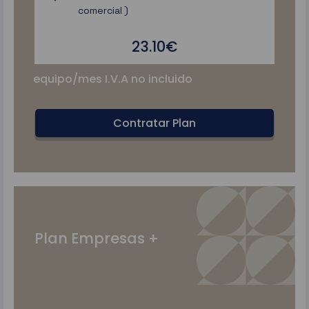
comercial )
23.10€
equipo/mes I.V.A no incluido
Contratar Plan
Plan Empresas +